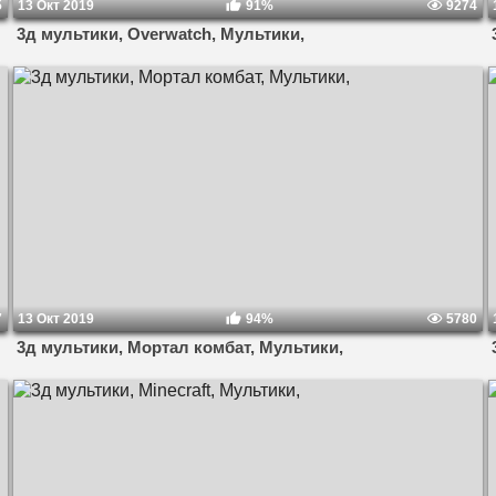
5
13 Окт 2019
91%
9274
3д мультики, Overwatch, Мультики,
7
13 Окт 2019
94%
5780
3д мультики, Мортал комбат, Мультики,