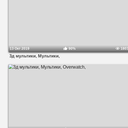
13 Окт 2019
90%
180
3д мультики, Мультики,