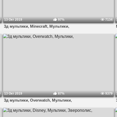
6
13 Окт 2019
97%
7134
3д мультики, Minecraft, Мультики,
0
13 Окт 2019
87%
9379
3д мультики, Overwatch, Мультики,