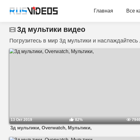
Главная
Все к
3д мультики видео
Погрузитесь в мир 3д мультики и наслаждайтесь
13 Окт 2019
82%
794
3д мультики, Overwatch, Мультики,