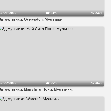
13 Окт 2019
84%
2393
3д мультики, Overwatch, Мультики,
13 Окт 2019
96%
3628
3д мультики, Май Литл Пони, Мультики,