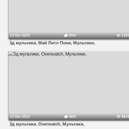
13 Окт 2019
95%
130
3д мультики, Май Литл Пони, Мультики,
13 Окт 2019
88%
861
3д мультики, Overwatch, Мультики,