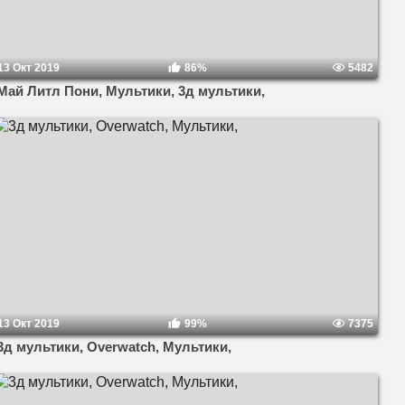
13 Окт 2019
86%
5482
Май Литл Пони, Мультики, 3д мультики,
13 Окт 2019
99%
7375
3д мультики, Overwatch, Мультики,