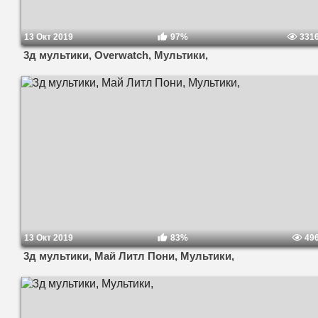
13 Окт 2019
97%
331
3д мультики, Overwatch, Мультики,
13 Окт 2019
83%
49
3д мультики, Май Литл Пони, Мультики,