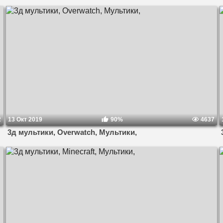
2
13 Окт 2019
90%
4637
3д мультики, Overwatch, Мультики,