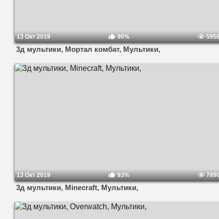
13 Окт 2019
90%
595
3д мультики, Мортал комбат, Мультики,
13 Окт 2019
93%
789
3д мультики, Minecraft, Мультики,