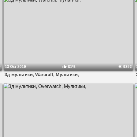
9
13 Окт 2019
81%
9352
3д мультики, Warcraft, Мультики,