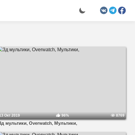
13 Окт 2019
96%
8769
3д мультики, Overwatch, Мультики,