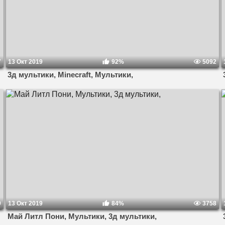
7
13 Окт 2019
92%
5092
3д мультики, Minecraft, Мультики,
9
13 Окт 2019
84%
3758
Май Литл Пони, Мультики, 3д мультики,