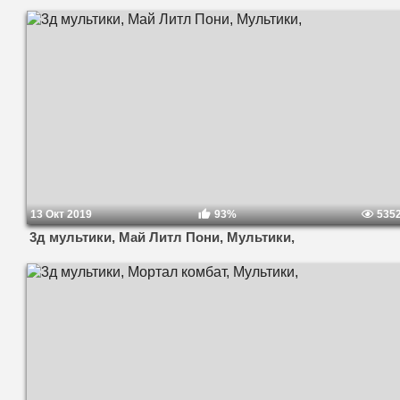
13 Окт 2019
93%
535
3д мультики, Май Литл Пони, Мультики,