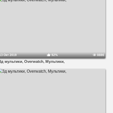
13 Окт 2019
92%
8886
3д мультики, Overwatch, Мультики,