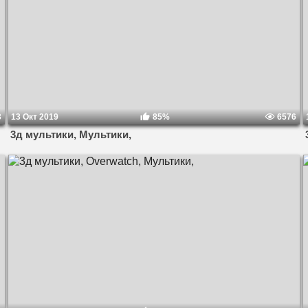
3
13 Окт 2019
85%
6576
3д мультики, Мультики,