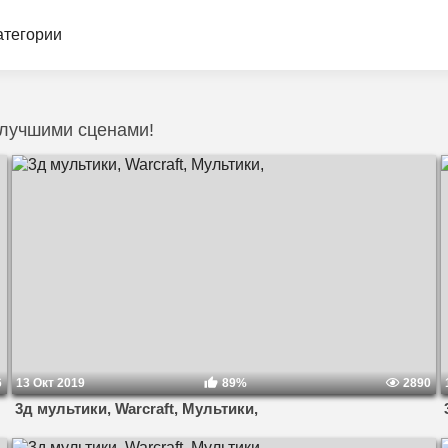
атегории
 лучшими сценами!
6
13 Окт 2019
89%
2890
3д мультики, Warcraft, Мультики,